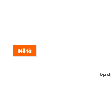
Mô tả
Địa ch