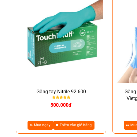
Găng tay Nitrile 92-600
Găng 
Viet
300.000đ
Mua ngay
Thêm vào giỏ hàng
Mua