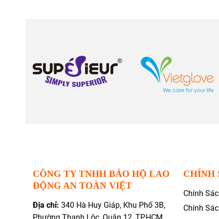
CÔNG TY TNHH BẢO HỘ LAO
CHÍNH
ĐỘNG AN TOÀN VIỆT
Chính Sá
Địa chỉ:
340 Hà Huy Giáp, Khu Phố 3B,
Chính Sá
Phường Thạnh Lộc, Quận 12, TP.HCM