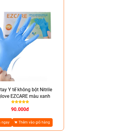
tay Y tế không bột Nitrile
glove EZCARE màu xanh
90.000đ
 ngay
Thêm vào giỏ hàng