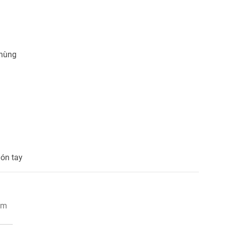
thùng
gón tay
ẩm