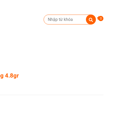
0
ng 4.8gr