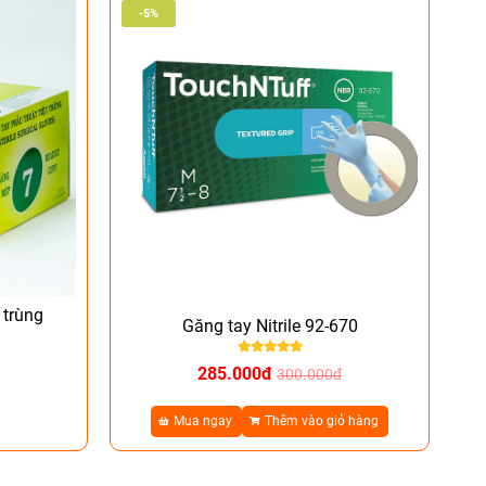
-5%
 trùng
Găng tay Nitrile 92-670
285.000đ
300.000đ
Mua ngay
Thêm vào giỏ hàng