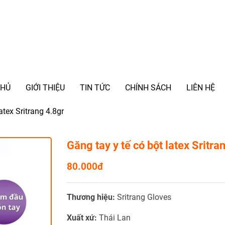
CHỦ
GIỚI THIỆU
TIN TỨC
CHÍNH SÁCH
LIÊN HỆ
atex Sritrang 4.8gr
Găng tay y tế có bột latex Sritra
80.000đ
Thương hiệu:
Sritrang Gloves
Xuất xứ:
Thái Lan