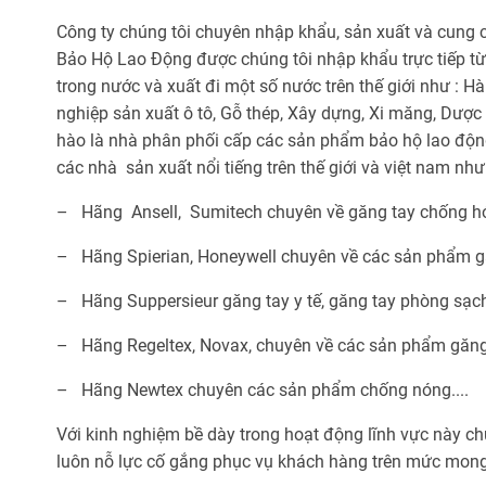
Công ty chúng tôi chuyên nhập khẩu, sản xuất và cung 
Bảo Hộ Lao Động được chúng tôi nhập khẩu trực tiếp t
trong nước và xuất đi một số nước trên thế giới như : H
nghiệp sản xuất ô tô, Gỗ thép, Xây dựng, Xi măng, Dượ
hào là nhà phân phối cấp các sản phẩm bảo hộ lao độn
các nhà sản xuất nổi tiếng trên thế giới và việt nam như
– Hãng Ansell, Sumitech chuyên về găng tay chống hó
– Hãng Spierian, Honeywell chuyên về các sản phẩm gă
– Hãng Suppersieur găng tay y tế, găng tay phòng sạ
– Hãng Regeltex, Novax, chuyên về các sản phẩm găng 
– Hãng Newtex chuyên các sản phẩm chống nóng....
Với kinh nghiệm bề dày trong hoạt động lĩnh vực này c
luôn nỗ lực cố gắng phục vụ khách hàng trên mức mong đ