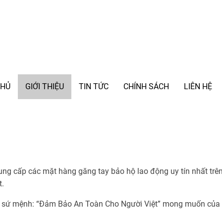
CHỦ
GIỚI THIỆU
TIN TỨC
CHÍNH SÁCH
LIÊN HỆ
ng cấp các mặt hàng găng tay bảo hộ lao động uy tín nhất trên
t.
ới sứ mệnh: “Đảm Bảo An Toàn Cho Người Việt” mong muốn của ch