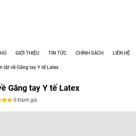
CHỦ
GIỚI THIỆU
TIN TỨC
CHÍNH SÁCH
LIÊN HỆ
n tật về Găng tay Y tế Latex
 về Găng tay Y tế Latex
0 Đánh giá