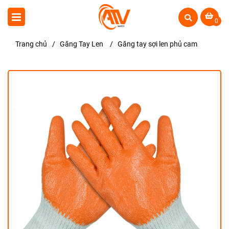
0
Trang chủ
/
Găng Tay Len
/
Găng tay sợi len phủ cam