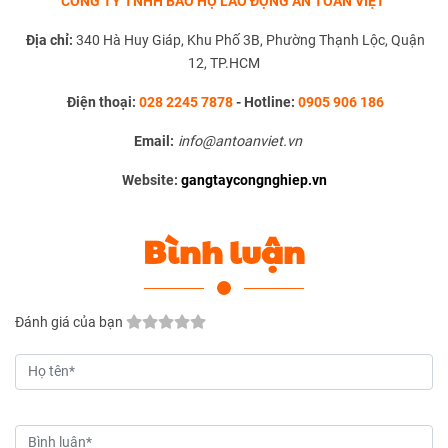
CÔNG TY TNHH BẢO HỘ LAO ĐỘNG AN TOÀN VIỆT
Địa chỉ:
340 Hà Huy Giáp, Khu Phố 3B, Phường Thạnh Lộc, Quận
12, TP.HCM
Điện thoại:
028 2245 7878
-
Hotline:
0905 906 186
Email:
info@antoanviet.vn
Website:
gangtaycongnghiep.vn
Bình luận
Đánh giá của bạn