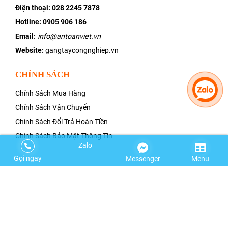
Điện thoại:
028 2245 7878
Hotline: 0905 906 186
Email:
info@antoanviet.vn
Website:
gangtaycongnghiep.vn
CHÍNH SÁCH
Chính Sách Mua Hàng
Chính Sách Vận Chuyển
Chính Sách Đổi Trả Hoàn Tiền
Chính Sách Bảo Mật Thông Tin
Zalo
Gọi ngay
Messenger
Menu
VỀ CHÚNG TÔI
GIỚI THIỆU VỀ CHÚNG TÔI