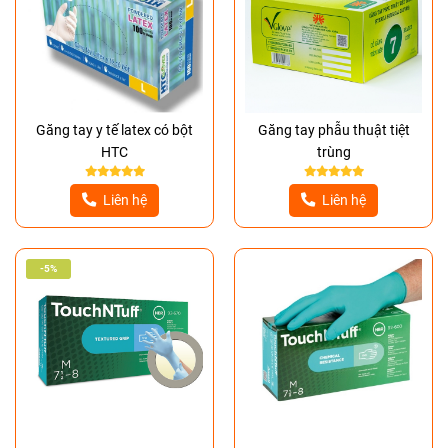
Găng tay y tế latex có bột
Găng tay phẫu thuật tiệt
HTC
trùng
Liên hệ
Liên hệ
-5%