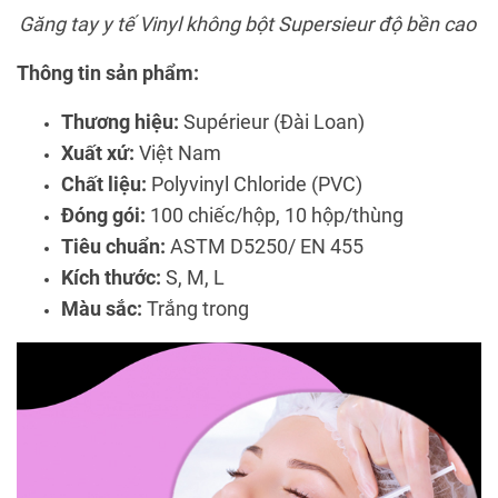
Găng tay y tế Vinyl không bột Supersieur độ bền cao
Thông tin sản phẩm:
Thương hiệu:
Supérieur (Đài Loan)
Xuất xứ:
Việt Nam
Chất liệu:
Polyvinyl Chloride (PVC)
Đóng gói:
100 chiếc/hộp, 10 hộp/thùng
Tiêu chuẩn:
ASTM D5250/ EN 455
Kích thước:
S, M, L
Màu sắc:
Trắng trong